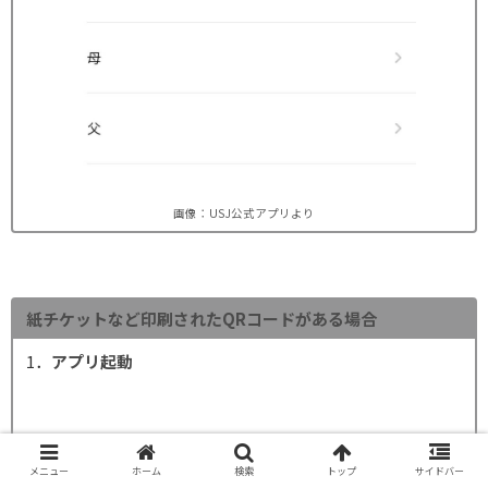
画像：USJ公式アプリより
紙チケットなど印刷されたQRコードがある場合
1．
アプリ起動
を選択
2．
e整理券
メニュー
ホーム
検索
トップ
サイドバー