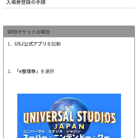
入場券登録の手順
WEBチケットの場合
1．
USJ公式アプリ
を起動
2．
「e整理券」
を選択