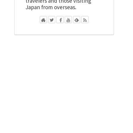
travelers and those visiting
Japan from overseas.