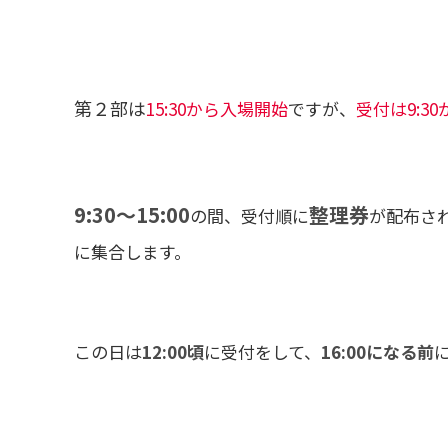
第２部は
15:30から入場開始
ですが、
受付は9:30
9:30～15:00
整理券
の間、受付順に
が配布さ
に集合します。
この日は
12:00頃
に受付をして、
16:00になる前