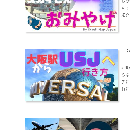
らの
査！
紹介
【
#J
らな
子に
前に
ご案