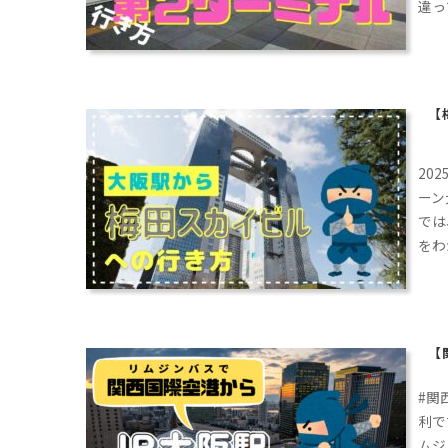
違っ
意が
方を
【
20
ーン
では
をわ
中の
【
#関
利で
ムジ