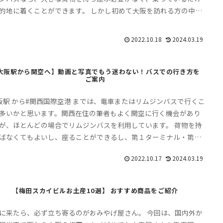
的地に着くことができます。 しかし初めて大阪を訪れる方の中に
リムジンバスの乗り方や停留所から大阪駅までのルートがわから
という方も多いのではないでしょうか？ そこで、この記事では関
2022.10.18
2024.03.19
らJR大阪駅までリムジンバスで行く方法をご案内します。
大阪駅から関空へ】動画と写真でもう迷わない！バスでの行き方を
ご案内
阪駅 から#関西国際空港 までは、電車またはリムジンバスで行くこ
多いかと思います。関西在住の筆者もよく関空に行く機会があり
が、ほとんどの場合でリムジンバスを利用しています。 荷物を持
ばなくてもよいし、座ることができるし、第１ターミナル・第２
ミナル前に停車する為、乗っているだけで到着！ ただ、少しバス
2022.10.17
2024.03.19
場の場所がわかりにくいんです。この記事では、大阪駅から最寄
【#新阪急ホテル前 バス乗り場】への行き方をご案内し、最後ま
行を楽しめるようサポートします。
【梅田スカイビルお土産10選】 おすすめ商品をご紹介
に来たら、必ず立ち寄るのがおみやげ屋さん。 今回は、国内外か