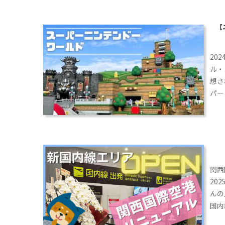
【
20
ル・
想さ
パー
行き
思い
関西
20
んの
国内
いる