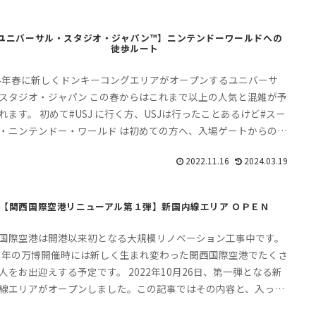
ユニバーサル・スタジオ・ジャパン™】ニンテンドーワールドへの
徒歩ルート
24年春に新しくドンキーコングエリアがオープンするユニバーサ
スタジオ・ジャパン この春からはこれまで以上の人気と混雑が予
れます。 初めて#USJ に行く方、USJは行ったことあるけど#スー
・ニンテンドー・ワールド は初めての方へ、入場ゲートからの#
方 を写真付きでわかりやすく道案内します。 迷わずたどり着いて
2022.11.16
2024.03.19
切り楽しんでくださいね。
【関西国際空港リニューアル第１弾】新国内線エリア ＯＰＥＮ
国際空港は開港以来初となる大規模リノベーション工事中です。
25年の万博開催時には新しく生まれ変わった関西国際空港でたくさ
人をお出迎えする予定です。 2022年10月26日、第一弾となる新
線エリアがオープンしました。この記事ではその内容と、入って
お店についてご紹介します。