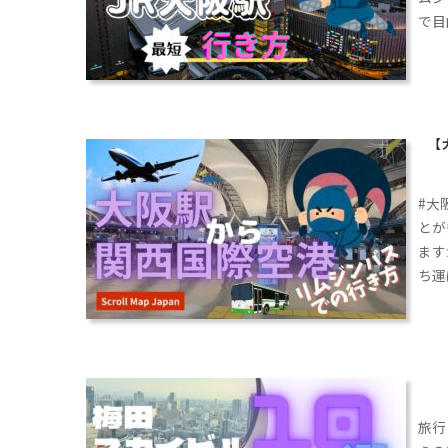
で目
は、
ない
空か
【
#大
とが
ます
ち運
ター
乗り
りの
で旅
旅行