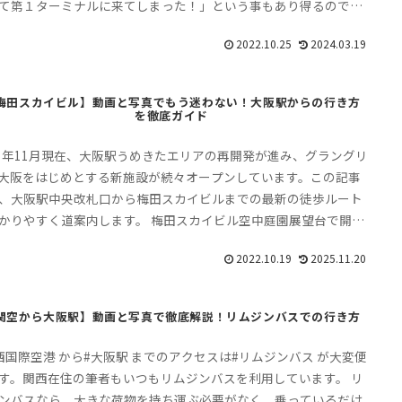
て第１ターミナルに来てしまった！」という事もあり得るので注
必要です。 今回は、第１ターミナルから第２ターミナルへの行き
2022.10.25
2024.03.19
ご案内します。
梅田スカイビル】動画と写真でもう迷わない！大阪駅からの行き方
を徹底ガイド
25年11月現在、大阪駅うめきたエリアの再開発が進み、グラングリ
大阪をはじめとする新施設が続々オープンしています。この記事
、大阪駅中央改札口から梅田スカイビルまでの最新の徒歩ルート
かりやすく道案内します。 梅田スカイビル空中庭園展望台で開催
イベント情報や、営業時間・入場料金も併せてご紹介します。
2022.10.19
2025.11.20
関空から大阪駅】動画と写真で徹底解説！リムジンバスでの行き方
西国際空港 から#大阪駅 までのアクセスは#リムジンバス が大変便
す。関西在住の筆者もいつもリムジンバスを利用しています。 リ
ンバスなら、大きな荷物を持ち運ぶ必要がなく、乗っているだけ