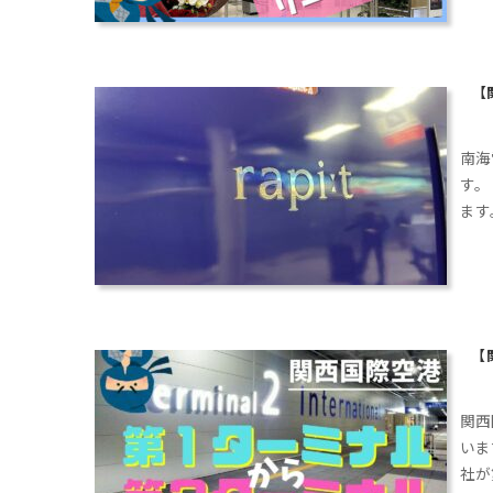
【
南海
す。
ます
【
関西
いま
社が