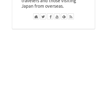
travelers and those visiting
Japan from overseas.