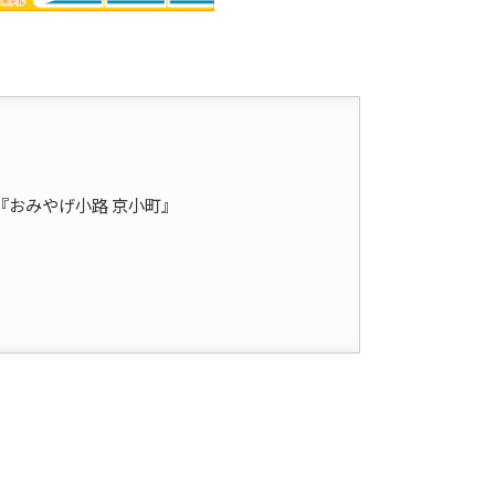
『おみやげ小路 京小町』